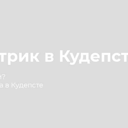
трик в Кудепс
й?
а в Кудепсте