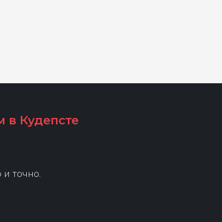
 в Кудепсте
 и точно.